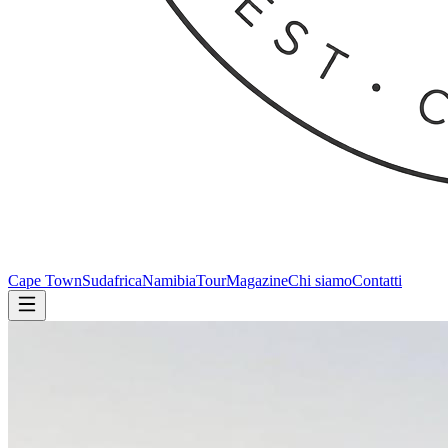
Cape Town
Sudafrica
Namibia
Tour
Magazine
Chi siamo
Contatti