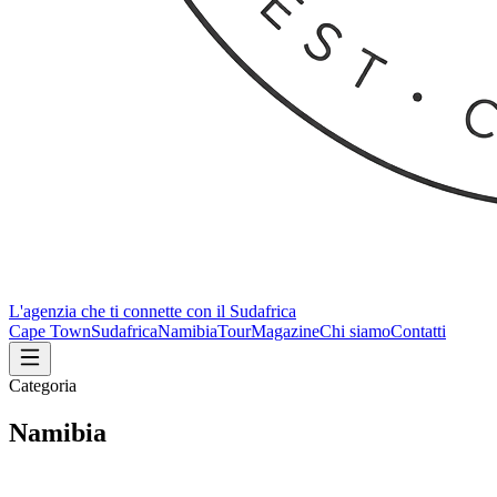
L'agenzia che ti connette con il Sudafrica
Cape Town
Sudafrica
Namibia
Tour
Magazine
Chi siamo
Contatti
Categoria
Namibia