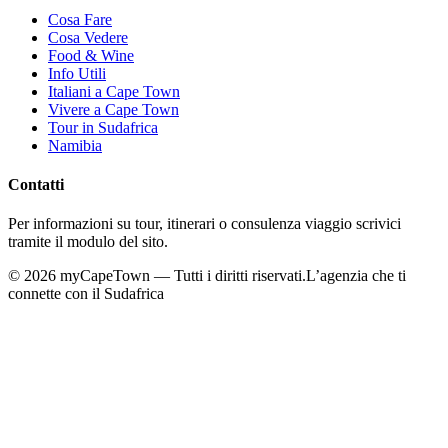
Cosa Fare
Cosa Vedere
Food & Wine
Info Utili
Italiani a Cape Town
Vivere a Cape Town
Tour in Sudafrica
Namibia
Contatti
Per informazioni su tour, itinerari o consulenza viaggio scrivici
tramite il modulo del sito.
©
2026
myCapeTown — Tutti i diritti riservati.
L’agenzia che ti
connette con il Sudafrica