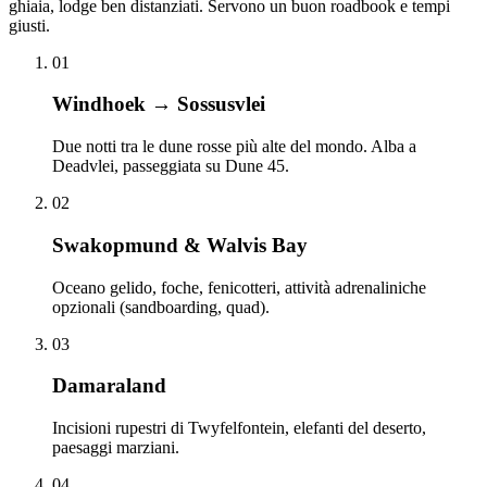
ghiaia, lodge ben distanziati. Servono un buon roadbook e tempi
giusti.
01
Windhoek → Sossusvlei
Due notti tra le dune rosse più alte del mondo. Alba a
Deadvlei, passeggiata su Dune 45.
02
Swakopmund & Walvis Bay
Oceano gelido, foche, fenicotteri, attività adrenaliniche
opzionali (sandboarding, quad).
03
Damaraland
Incisioni rupestri di Twyfelfontein, elefanti del deserto,
paesaggi marziani.
04