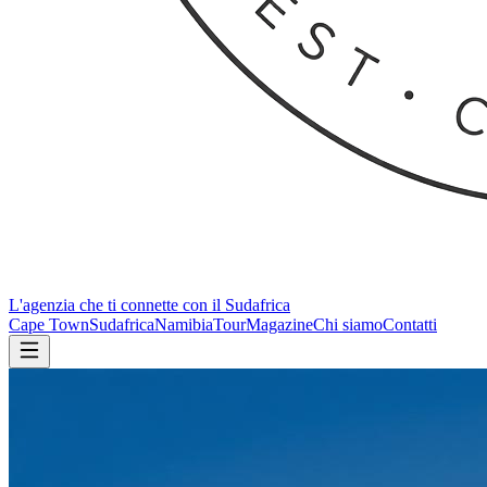
L'agenzia che ti connette con il Sudafrica
Cape Town
Sudafrica
Namibia
Tour
Magazine
Chi siamo
Contatti