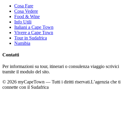
Cosa Fare
Cosa Vedere
Food & Wine
Info Utili
Italiani a Cape Town
Vivere a Cape Town
Tour in Sudafrica
Namibia
Contatti
Per informazioni su tour, itinerari o consulenza viaggio scrivici
tramite il modulo del sito.
©
2026
myCapeTown — Tutti i diritti riservati.
L’agenzia che ti
connette con il Sudafrica