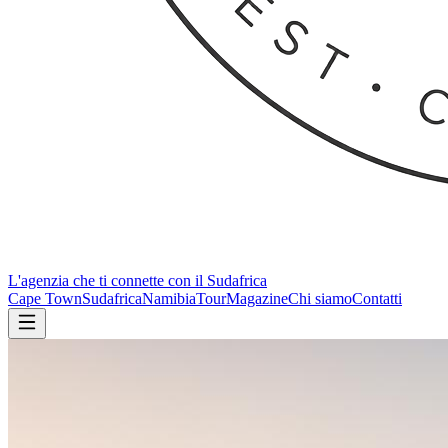
L'agenzia che ti connette con il Sudafrica
Cape Town
Sudafrica
Namibia
Tour
Magazine
Chi siamo
Contatti