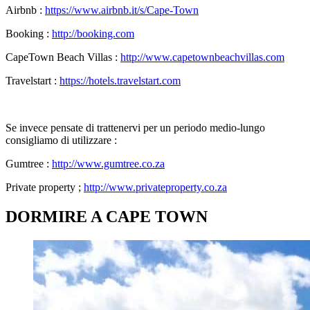
Airbnb :
https://www.airbnb.it/s/Cape-Town
Booking :
http://booking.com
CapeTown Beach Villas :
http://www.capetownbeachvillas.com
Travelstart :
https://hotels.travelstart.com
Se invece pensate di trattenervi per un periodo medio-lungo
consigliamo di utilizzare :
Gumtree :
http://www.gumtree.co.za
Private property ;
http://www.privateproperty.co.za
DORMIRE A CAPE TOWN