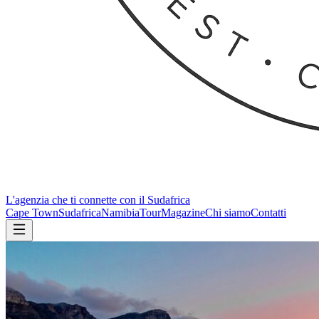
L'agenzia che ti connette con il Sudafrica
Cape Town
Sudafrica
Namibia
Tour
Magazine
Chi siamo
Contatti