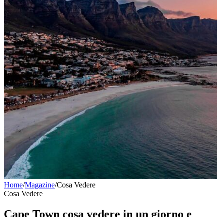
Home
/
Magazine
/
Cosa Vedere
Cosa Vedere
Cape Town cosa vedere in un giorno e