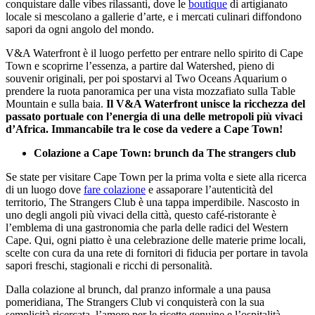
conquistare dalle vibes rilassanti, dove le
boutique
di artigianato
locale si mescolano a gallerie d’arte, e i mercati culinari diffondono
sapori da ogni angolo del mondo.
V&A Waterfront è il luogo perfetto per entrare nello spirito di Cape
Town e scoprirne l’essenza, a partire dal Watershed, pieno di
souvenir originali, per poi spostarvi al Two Oceans Aquarium o
prendere la ruota panoramica per una vista mozzafiato sulla Table
Mountain e sulla baia.
Il V&A Waterfront unisce la ricchezza del
passato portuale con l’energia di una delle metropoli più vivaci
d’Africa. Immancabile tra le cose da vedere a Cape Town!
Colazione a Cape Town: brunch da The strangers club
Se state per visitare Cape Town per la prima volta e siete alla ricerca
di un luogo dove
fare colazione
e assaporare l’autenticità del
territorio, The Strangers Club è una tappa imperdibile. Nascosto in
uno degli angoli più vivaci della città, questo café-ristorante è
l’emblema di una gastronomia che parla delle radici del Western
Cape. Qui, ogni piatto è una celebrazione delle materie prime locali,
scelte con cura da una rete di fornitori di fiducia per portare in tavola
sapori freschi, stagionali e ricchi di personalità.
Dalla colazione al brunch, dal pranzo informale a una pausa
pomeridiana, The Strangers Club vi conquisterà con la sua
semplicità ricercata, l’amore per le ricette genuine e l’ospitalità