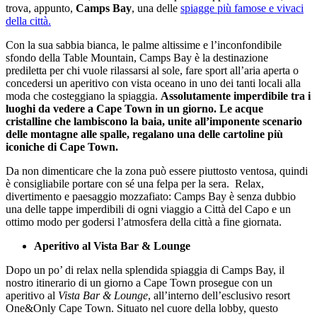
trova, appunto,
Camps Bay
, una delle
spiagge più famose e vivaci
della città.
Con la sua sabbia bianca, le palme altissime e l’inconfondibile
sfondo della Table Mountain, Camps Bay è la destinazione
prediletta per chi vuole rilassarsi al sole, fare sport all’aria aperta o
concedersi un aperitivo con vista oceano in uno dei tanti locali alla
moda che costeggiano la spiaggia.
Assolutamente imperdibile tra i
luoghi da vedere a Cape Town in un giorno. Le acque
cristalline che lambiscono la baia, unite all’imponente scenario
delle montagne alle spalle, regalano una delle cartoline più
iconiche di Cape Town.
Da non dimenticare che la zona può essere piuttosto ventosa, quindi
è consigliabile portare con sé una felpa per la sera. Relax,
divertimento e paesaggio mozzafiato: Camps Bay è senza dubbio
una delle tappe imperdibili di ogni viaggio a Città del Capo e un
ottimo modo per godersi l’atmosfera della città a fine giornata.
Aperitivo al Vista Bar & Lounge
Dopo un po’ di relax nella splendida spiaggia di Camps Bay, il
nostro itinerario di un giorno a Cape Town prosegue con un
aperitivo al
Vista Bar & Lounge
, all’interno dell’esclusivo resort
One&Only Cape Town. Situato nel cuore della lobby, questo