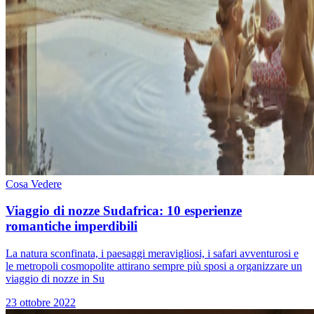
Cosa Vedere
Viaggio di nozze Sudafrica: 10 esperienze
romantiche imperdibili
La natura sconfinata, i paesaggi meravigliosi, i safari avventurosi e
le metropoli cosmopolite attirano sempre più sposi a organizzare un
viaggio di nozze in Su
23 ottobre 2022