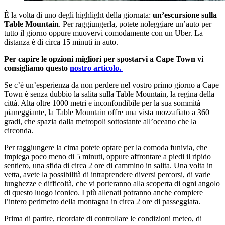
È la volta di uno degli highlight della giornata:
un’escursione sulla
Table Mountain
. Per raggiungerla, potete noleggiare un’auto per
tutto il giorno oppure muovervi comodamente con un Uber. La
distanza è di circa 15 minuti in auto.
Per capire le opzioni migliori per spostarvi a Cape Town vi
consigliamo questo
nostro articolo.
Se c’è un’esperienza da non perdere nel vostro primo giorno a Cape
Town è senza dubbio la salita sulla Table Mountain, la regina della
città. Alta oltre 1000 metri e inconfondibile per la sua sommità
pianeggiante, la Table Mountain offre una vista mozzafiato a 360
gradi, che spazia dalla metropoli sottostante all’oceano che la
circonda.
Per raggiungere la cima potete optare per la comoda funivia, che
impiega poco meno di 5 minuti, oppure affrontare a piedi il ripido
sentiero, una sfida di circa 2 ore di cammino in salita. Una volta in
vetta, avete la possibilità di intraprendere diversi percorsi, di varie
lunghezze e difficoltà, che vi porteranno alla scoperta di ogni angolo
di questo luogo iconico. I più allenati potranno anche compiere
l’intero perimetro della montagna in circa 2 ore di passeggiata.
Prima di partire, ricordate di controllare le condizioni meteo, di