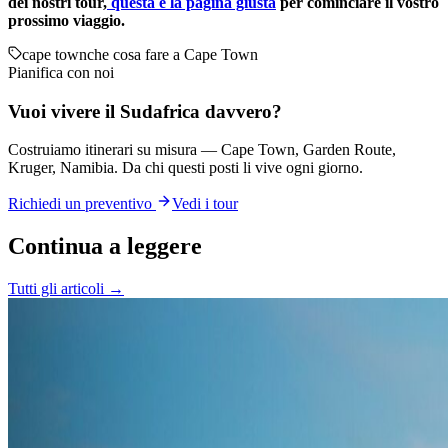
dei nostri tour,
questa è la pagina giusta
per cominciare il vostro
prossimo viaggio.
cape town
che cosa fare a Cape Town
Pianifica con noi
Vuoi vivere il Sudafrica davvero?
Costruiamo itinerari su misura — Cape Town, Garden Route,
Kruger, Namibia. Da chi questi posti li vive ogni giorno.
Richiedi un preventivo
Vedi i tour
Continua a leggere
Tutti gli articoli →