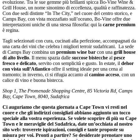
evoluzione. Tra le sue gemme più brillanti spicca Bo-Vine Wine &
Grill House, un nome sinonimo di eccellenza, qualità e raffinatezza.
Con due sedi distinte “In The City,” nel cuore del centro storico, e
Camps Bay, con vista mozzafiato sull’oceano, Bo-Vine offre due
interpretazioni uniche di una stessa filosofia: qui la
carne premium
è regina.
Tagli selezionati con cura, cucinati alla perfezione, accompagnati da
una carta dei vini che celebra i migliori terroir sudafricani. La sede
di Camps Bay combina un
premium wine bar
con una
grill house
di alto livello
. Il menu spazia dalle
succose bistecche
al
pesce
fresco e delicato
, servito con semplicità e gusto. In estate, il
dehor
con vista sull’Atlantico
offre il setting ideale per una cena al
tramonto; in inverno, ci si rifugia accanto al
camino acceso
, con un
calice di vino e buona bistecca.
Shop 1, The Promenade Shopping Centre, 85 Victoria Rd, Camps
Bay, Cape Town, 8040, Sudafrica
Ci auguriamo che questa giornata a Cape Town vi resti nel
cuore e che gli indirizzi consigliati abbiano aggiunto un tocco
speciale alla vostra esperienza. Se volete scoprire di più su Cape
Town e le meraviglie del Sudafrica, date un’occhiata al nostro
sito web: troverete ispirazioni, consigli e tante proposte su
misura per voi. Pronti a partire? Se desiderate prenotare uno