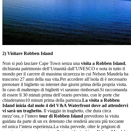
2)
Visitare Robben Island
Non si può lasciare Cape Town senza una
visita a Robben Island
,
dichiarata patrimonio dell’Umanità dall’UNESCO e nota in tutto il
mondo per il carcere di massima sicurezza in cui Nelson Mandela ha
trascorso 27 anni della sua vita.Per accedere all’isola di è necessario
prenotare il biglietto su internet due giorni prima della propria visita.
In caso di maltempo di biglietti vi saranno rimborsati.Si raccomanda
di essere lì 30 minuti prima dell’orario previsto, con le porte che
chiuderanno10 minuti prima della partenza.
La visita a Robben
Island inizia dal molo 4 del
V&A Waterfront
dove ad attendervi
vi sarà un traghetto.
Il viaggio in traghetto, che dura circa
mezz’ora, e l’intero
tour di Robben Island
prevedono la visita
guidata da parte di un ex detenuto che renderà ancora più toccante
ed unica l’intera esperienza.La visita prevede, oltre le prigioni di