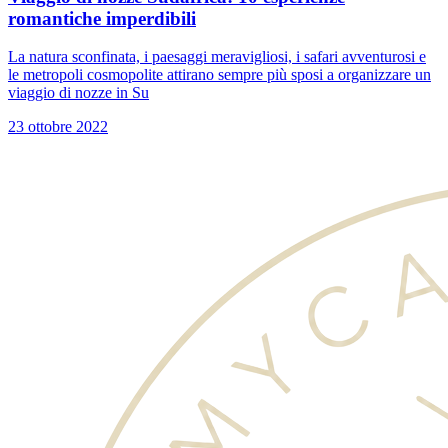
romantiche imperdibili
La natura sconfinata, i paesaggi meravigliosi, i safari avventurosi e
le metropoli cosmopolite attirano sempre più sposi a organizzare un
viaggio di nozze in Su
23 ottobre 2022