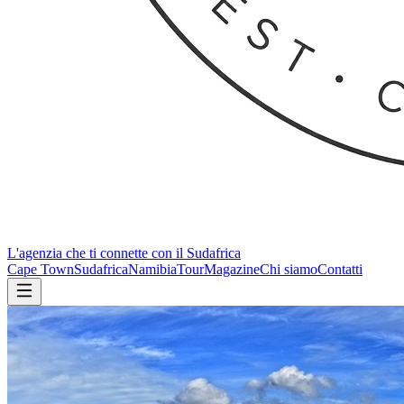
L'agenzia che ti connette con il Sudafrica
Cape Town
Sudafrica
Namibia
Tour
Magazine
Chi siamo
Contatti