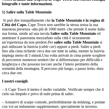
fotografie e tante informazioni.
1) Salire sulla Table Mountain
Si può dire tranquillamente che
la Table Mountain è la regina di
Città del Capo.
Cape Town non sarebbe la stessa senza la sua
maestosa presenza -alta più di 1000 metri- che prende il nome dalla
sua forma, simile ad una tavola.
Salire sulla Table Mountain
ed
ammirare il panorama mozzafiato sulla città è sicuramente
un’esperienza da non perdere.Per
salire sulla Table Mountain
si
può utilizzare la funivia (
cable car
) oppure a piedi. Salire a piedi
fino alla cima richiede circa due ore tutte in salita, mentre la funivia
impiega meno di 5 minuti.Una volta arrivati in cima potete scegliere
di percorrere numerosi sentieri che si differenziano per difficoltà e
lunghezza e che possono toccare anche l’intero perimetro della
sommità della montagna. Il percorso più lungo, a passo lento, dura
circa due ore.
I nostri consigli:
– A Cape Town il meteo è molto variabile. Verificate sempre che il
cielo sia limpido e privo di nubi prima di salire.
– Armatevi di scarpe comode, preferibilmente da trekking, e portate
con voi un indumento supplementare, specialmente in inverno.