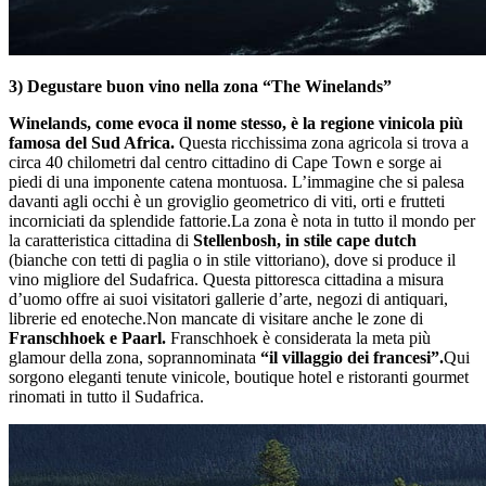
3) Degustare buon vino nella zona “T
he Winelands
”
Winelands, come evoca il nome stesso, è la regione vinicola più
famosa del Sud Africa.
Questa ricchissima zona agricola si trova a
circa 40 chilometri dal centro cittadino di Cape Town e sorge ai
piedi di una imponente catena montuosa. L’immagine che si palesa
davanti agli occhi è un groviglio geometrico di viti, orti e frutteti
incorniciati da splendide fattorie.La zona è nota in tutto il mondo per
la caratteristica cittadina di
Stellenbosh, in stile cape dutch
(bianche con tetti di paglia o in stile vittoriano), dove si produce il
vino migliore del Sudafrica. Questa pittoresca cittadina a misura
d’uomo offre ai suoi visitatori gallerie d’arte, negozi di antiquari,
librerie ed enoteche.Non mancate di visitare anche le zone di
Franschhoek e Paarl.
Franschhoek è considerata la meta più
glamour della zona, soprannominata
“il villaggio dei francesi”.
Qui
sorgono eleganti tenute vinicole, boutique hotel e ristoranti gourmet
rinomati in tutto il Sudafrica.