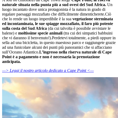
naturale situata nella punta più a sud ovest del Sud Africa.
Un
luogo incantato dove unica protagonista è la natura in grado di
regalare paesaggi mozzafiato che difficilmente dimenticherete.Ciò
che lo rende un luogo imperdibile è la sua
vegetazione sterminata
ed incontaminata, le sue spiagge mozzafiato, il faro più potente
sulla costa del Sud Africa
(da cui talvolta è possibile avvistare le
balene) e
moltissime specie animali
(tra cui dei simpatici babbuini
che vi daranno il benvenuto!).Perdetevi totalmente, a piedi oppure in
sella ad una bicicletta, in questo maestoso parco e raggiungete grazie
ad una funicolare alcuni dei punti più panoramici che si affacciano
sull’Oceano Atlantico.
L’ingresso nella riserva naturale di Cape
Point è a pagamento e non è necessaria la prenotazione
anticipata.
—> Leggi il nostro articolo dedicato a Cape Point <—