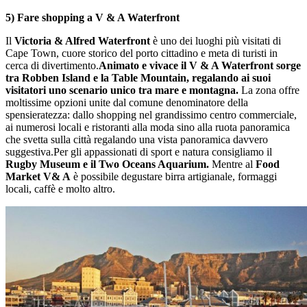
5)
Fare shopping a
V & A Waterfront
Il
Victoria & Alfred Waterfront
è uno dei luoghi più visitati di
Cape Town, cuore storico del porto cittadino e meta di turisti in
cerca di divertimento.
Animato e vivace il
V & A Waterfront
sorge
tra Robben Island e la Table Mountain, regalando ai suoi
visitatori uno scenario unico tra mare e montagna.
La zona offre
moltissime opzioni unite dal comune denominatore della
spensieratezza: dallo shopping nel grandissimo centro commerciale,
ai numerosi locali e ristoranti alla moda sino alla ruota panoramica
che svetta sulla città regalando una vista panoramica davvero
suggestiva.Per gli appassionati di sport e natura consigliamo il
Rugby Museum e il Two Oceans Aquarium.
Mentre al
Food
Market V& A
è possibile degustare birra artigianale, formaggi
locali, caffè e molto altro.