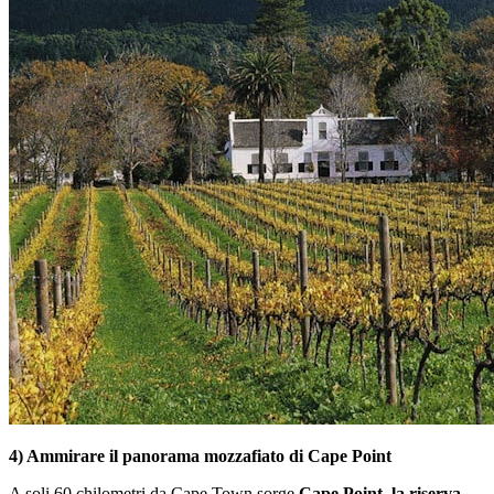
4) Ammirare il panorama mozzafiato di
Cape Point
A soli 60 chilometri da Cape Town sorge
Cape Point, la riserva