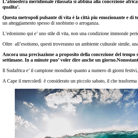
L’atmosfera meridionale rilassata si abbina alla concezione africa
qualita’.
Questa metropoli pulsante di vita è la città piu emozionante e di 
un atteggiamento spesso di snobismo o arroganza.
L’edonismo qui e’ uno stile di vita, non una condizione immorale perico
Oltre all’esotismo, questi troveranno un ambiente culturale simile, una
Ancora una precisazione a proposito della concezione del tempo su
settimane. In a minute puo’ voler dire anche un giorno.Nonostan
Il Sudafrica e’ il campione mondiale quanto a numero di giorni festivi
A Cape il mercoledì è considerato un piccolo sabato, il che trasforma