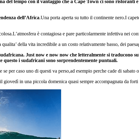
na del tempo con il vantaggio che a Cape Town ci sono ristoranti e a
tendenza dell’Africa
.Una porta aperta su tutto il continente nero.I cape
losa.L’atmosfera è contagiosa e pare particolarmente infettiva nei confr
 qualita’ della vita incredibile a un costo relativamente basso, dei paes
dafricana. Just now e now now che letteralmente si traducono subito
te questo i sudafricani sono sorprendentemente puntuali.
,e se per caso uno di questi va perso,ad esempio perche cade di sabato o
 il giovedì in una piccola domenica quasi sempre accompagnata da forti 