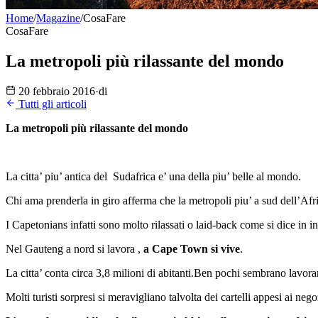
Home
/
Magazine
/
CosaFare
CosaFare
La metropoli più rilassante del mondo
20 febbraio 2016
·
di
Tutti gli articoli
La metropoli più rilassante del mondo
La citta’ piu’ antica del Sudafrica e’ una della piu’ belle al mondo.
Chi ama prenderla in giro afferma che la metropoli piu’ a sud dell’Afr
I Capetonians infatti sono molto rilassati o laid-back come si dice in in
Nel Gauteng a nord si lavora ,
a Cape Town si vive
.
La citta’ conta circa 3,8 milioni di abitanti.Ben pochi sembrano lavora
Molti turisti sorpresi si meravigliano talvolta dei cartelli appesi ai negoz