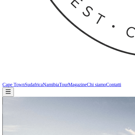
Cape Town
Sudafrica
Namibia
Tour
Magazine
Chi siamo
Contatti