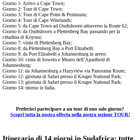
Giorno 1: Arrivo a Cape Town;
Giorno 2: Tour di Cape Town;
Giorno 3: Tour di Cape Point & Peninsula;
Giorno 4: Tour di Cape Winelands;
Giorno 5: da Cape Town ad Oudtshoorn attraverso la Route 62;
Giorno 6: da Oudtshoorn a Plettenberg Bay passando per la
cittadina di Knysna;
Giorno 7: visita di Plettenberg Bay;
Giorno 8: da Plettenberg Bay a Port Elizabeth;
Giorno 9: da Port Elizabeth a Johannesburg in aereo;
Giorno 10: visita di Soweto e Museo dell’Apartheid di
Johannesburg;
Giorno 11: da Johannesburg a Hazyview via Panorama Route;
Giorno 12: giornata di Safari presso il Kruger National Park;
Giorno 13: giornata di Safari presso il Kruger National Park;
Giorno 14: ritorno in Italia.
Preferisci partecipare a un tour di uno solo giorno?
Scopri tutta la nostra offerta nella nostra sezione TOUR!
Itinerario di 14 giorni in Sudafrica: tutte