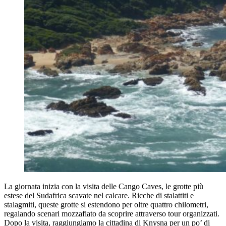
La giornata inizia con la visita delle Cango Caves, le grotte più
estese del Sudafrica scavate nel calcare. Ricche di stalattiti e
stalagmiti, queste grotte si estendono per oltre quattro chilometri,
regalando scenari mozzafiato da scoprire attraverso tour organizzati.
Dopo la visita, raggiungiamo la cittadina di Knysna per un po’ di