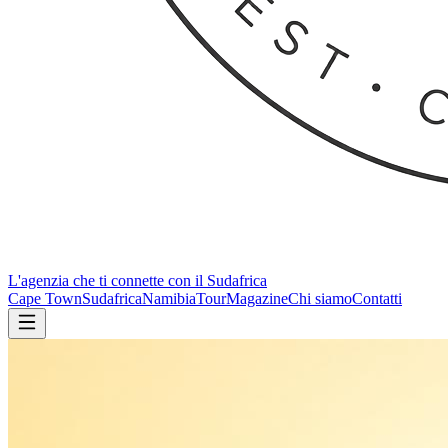
L'agenzia che ti connette con il Sudafrica
Cape Town
Sudafrica
Namibia
Tour
Magazine
Chi siamo
Contatti