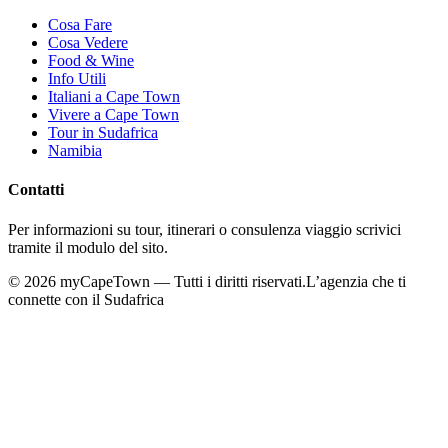
Cosa Fare
Cosa Vedere
Food & Wine
Info Utili
Italiani a Cape Town
Vivere a Cape Town
Tour in Sudafrica
Namibia
Contatti
Per informazioni su tour, itinerari o consulenza viaggio scrivici
tramite il modulo del sito.
©
2026
myCapeTown — Tutti i diritti riservati.
L’agenzia che ti
connette con il Sudafrica