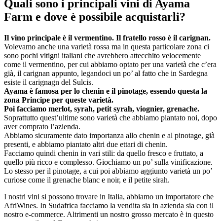
Quali sono i principali vini di Ayama
Farm e dove è possibile acquistarli?
Il vino principale è il vermentino. Il fratello rosso è il carignan.
Volevamo anche una varietà rossa ma in questa particolare zona ci
sono pochi vitigni italiani che avrebbero attecchito velocemente
come il vermentino, per cui abbiamo optato per una varietà che c’era
già, il carignan appunto, legandoci un po’ al fatto che in Sardegna
esiste il carignagn del Sulcis.
Ayama è famosa per lo chenin e il pinotage, essendo questa la
zona Principe per queste varietà.
Poi facciamo merlot, syrah, petit syrah, viognier, grenache.
Soprattutto quest’ultime sono varietà che abbiamo piantato noi, dopo
aver comprato l’azienda.
Abbiamo sicuramente dato importanza allo chenin e al pinotage, già
presenti, e abbiamo piantato altri due ettari di chenin.
Facciamo quindi chenin in vari stili: da quello fresco e fruttato, a
quello più ricco e complesso. Giochiamo un po’ sulla vinificazione.
Lo stesso per il pinotage, a cui poi abbiamo aggiunto varietà un po’
curiose come il grenache blanc e noir, e il petite sirah.
I nostri vini si possono trovare in Italia, abbiamo un importatore che
AfriWines. In Sudafrica facciamo la vendita sia in azienda sia con il
nostro e-commerce. Altrimenti un nostro grosso mercato è in questo