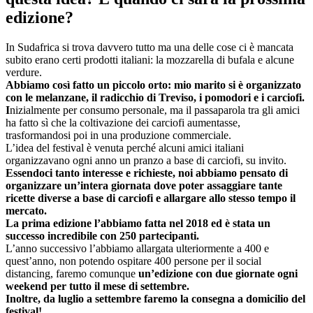
edizione?
In Sudafrica si trova davvero tutto ma una delle cose ci è mancata
subito erano certi prodotti italiani: la mozzarella di bufala e alcune
verdure.
Abbiamo così fatto un piccolo orto: mio marito si è organizzato
con le melanzane, il radicchio di Treviso, i pomodori e i carciofi.
I
nizialmente per consumo personale, ma il passaparola tra gli amici
ha fatto sì che la coltivazione dei carciofi aumentasse,
trasformandosi poi in una produzione commerciale.
L’idea del festival è venuta perché alcuni amici italiani
organizzavano ogni anno un pranzo a base di carciofi, su invito.
Essendoci tanto interesse e richieste, noi abbiamo pensato di
organizzare un’intera giornata dove poter assaggiare tante
ricette diverse a base di carciofi e allargare allo stesso tempo il
mercato.
La prima edizione l’abbiamo fatta nel 2018 ed è stata un
successo incredibile con 250 partecipanti.
L’anno successivo l’abbiamo allargata ulteriormente a 400 e
quest’anno, non potendo ospitare 400 persone per il social
distancing, faremo comunque
un’edizione con due giornate ogni
weekend per tutto il mese di settembre.
Inoltre, da luglio a settembre faremo la consegna a domicilio del
festival!