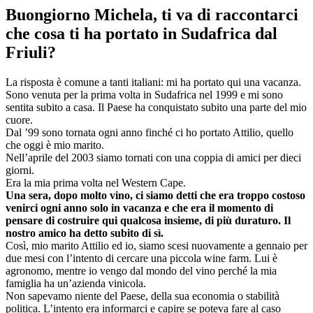
Buongiorno Michela, ti va di raccontarci
che cosa ti ha portato in Sudafrica dal
Friuli?
La risposta è comune a tanti italiani: mi ha portato qui una vacanza.
Sono venuta per la prima volta in Sudafrica nel 1999 e mi sono
sentita subito a casa. Il Paese ha conquistato subito una parte del mio
cuore.
Dal ’99 sono tornata ogni anno finché ci ho portato Attilio, quello
che oggi è mio marito.
Nell’aprile del 2003 siamo tornati con una coppia di amici per dieci
giorni.
Era la mia prima volta nel Western Cape.
Una sera, dopo molto vino, ci siamo detti che era troppo costoso
venirci ogni anno solo in vacanza e che era il momento di
pensare di costruire qui qualcosa insieme, di più duraturo. Il
nostro amico ha detto subito di sì.
Così, mio marito Attilio ed io, siamo scesi nuovamente a gennaio per
due mesi con l’intento di cercare una piccola wine farm. Lui è
agronomo, mentre io vengo dal mondo del vino perché la mia
famiglia ha un’azienda vinicola.
Non sapevamo niente del Paese, della sua economia o stabilità
politica. L’intento era informarci e capire se poteva fare al caso