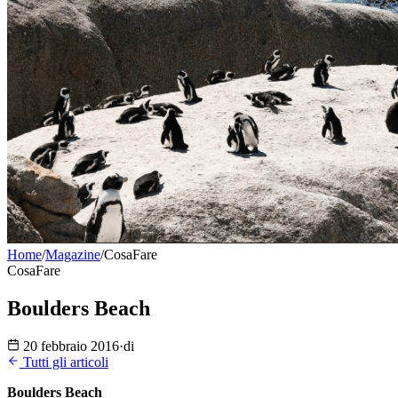
Home
/
Magazine
/
CosaFare
CosaFare
Boulders Beach
20 febbraio 2016
·
di
Tutti gli articoli
Boulders Beach