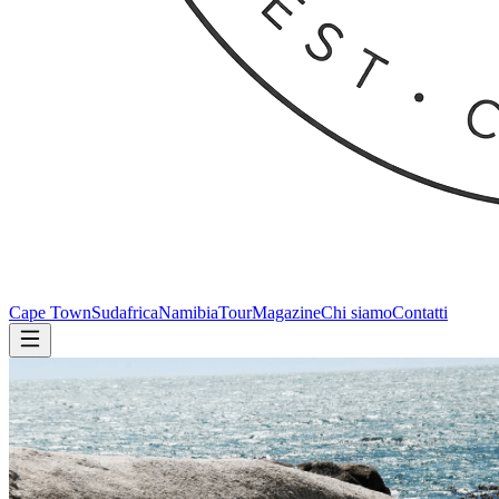
Cape Town
Sudafrica
Namibia
Tour
Magazine
Chi siamo
Contatti