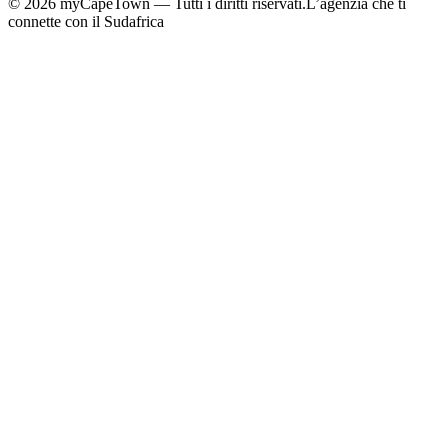
©
2026
myCapeTown — Tutti i diritti riservati.
L’agenzia che ti
connette con il Sudafrica