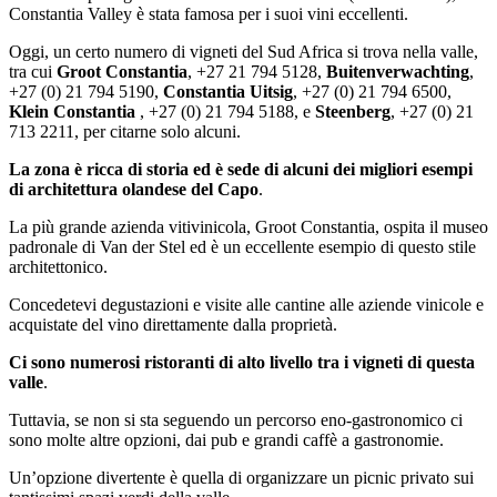
Constantia Valley è stata famosa per i suoi vini eccellenti.
Oggi, un certo numero di vigneti del Sud Africa si trova nella valle,
tra cui
Groot Constantia
, +27 21 794 5128,
Buitenverwachting
,
+27 (0) 21 794 5190,
Constantia Uitsig
, +27 (0) 21 794 6500,
Klein Constantia
, +27 (0) 21 794 5188, e
Steenberg
, +27 (0) 21
713 2211, per citarne solo alcuni.
La zona è ricca di storia ed è sede di alcuni dei migliori esempi
di architettura olandese del Capo
.
La più grande azienda vitivinicola, Groot Constantia, ospita il museo
padronale di Van der Stel ed è un eccellente esempio di questo stile
architettonico.
Concedetevi degustazioni e visite alle cantine alle aziende vinicole e
acquistate del vino direttamente dalla proprietà.
Ci sono numerosi ristoranti di alto livello tra i vigneti di questa
valle
.
Tuttavia, se non si sta seguendo un percorso eno-gastronomico ci
sono molte altre opzioni, dai pub e grandi caffè a gastronomie.
Un’opzione divertente è quella di organizzare un picnic privato sui