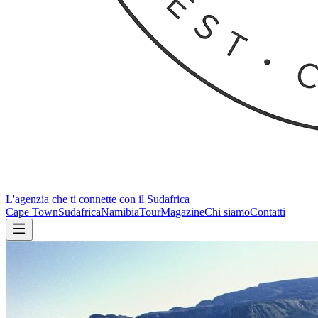
L'agenzia che ti connette con il Sudafrica
Cape Town
Sudafrica
Namibia
Tour
Magazine
Chi siamo
Contatti