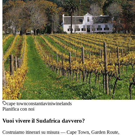
cape town
constantia
vini
winelands
Pianifica con noi
Vuoi vivere il Sudafrica davvero?
Costruiamo itinerari su misura — Cape Town, Garden Route,