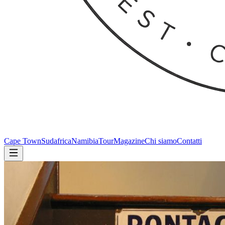
Cape Town
Sudafrica
Namibia
Tour
Magazine
Chi siamo
Contatti