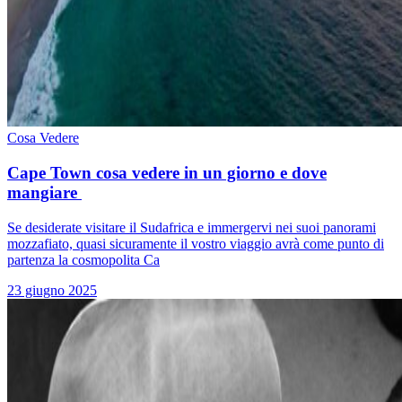
Cosa Vedere
Cape Town cosa vedere in un giorno e dove
mangiare
Se desiderate visitare il Sudafrica e immergervi nei suoi panorami
mozzafiato, quasi sicuramente il vostro viaggio avrà come punto di
partenza la cosmopolita Ca
23 giugno 2025