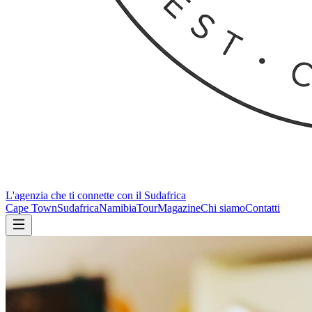
L'agenzia che ti connette con il Sudafrica
Cape Town
Sudafrica
Namibia
Tour
Magazine
Chi siamo
Contatti