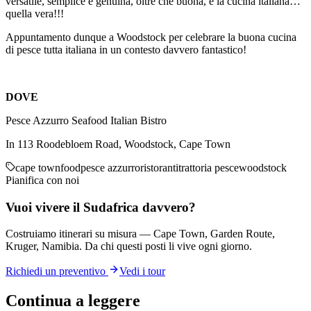
versatile, semplice e genuina, oltre che buona, è la cucina italiana…
quella vera!!!
Appuntamento dunque a Woodstock per celebrare la buona cucina
di pesce tutta italiana in un contesto davvero fantastico!
DOVE
Pesce Azzurro Seafood Italian Bistro
In 113 Roodebloem Road, Woodstock, Cape Town
cape town
food
pesce azzurro
ristoranti
trattoria pesce
woodstock
Pianifica con noi
Vuoi vivere il Sudafrica davvero?
Costruiamo itinerari su misura — Cape Town, Garden Route,
Kruger, Namibia. Da chi questi posti li vive ogni giorno.
Richiedi un preventivo
Vedi i tour
Continua a leggere