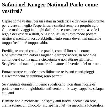
Safari nel Kruger National Park: come
vestirsi?
Capire come vestirsi per un safari in Sudafrica è davvero importante
per vivere al meglio l’esperienza e sentirsi sempre a proprio agio.
Come molti viaggi in luoghi dalla forte escursione termica, vale la
regola del vestirsi a strati, o “a cipolla”. In questo modo potrete
gestire al meglio il vostro abbigliamento senza dover mai patire né
troppo freddo né troppo caldo.
Prediligete tessuti comodi e pratici, come il lino o il cotone.
Non vestitevi con colori sgargianti o troppo accesi, in modo da
confondervi con la natura circostante e non attirare gli insetti.
Scegliete toni naturali, come le sfumature del verde o del marrone.
Portate scarpe comode e possibilmente resistenti e anti-pioggia.
Gli scarponcini da trekking sono perfetti.
Se viaggiate durante l’inverno sudafricano, non dimenticate di
portare con voi un giubbotto anti-vento, un k-way, cappello, sciarpa
e guanti.
E infine non dimenticate uno spray anti insetti, occhiali da sole,
crema solare, un binocolo (indispensabile!), la macchina fotografica,