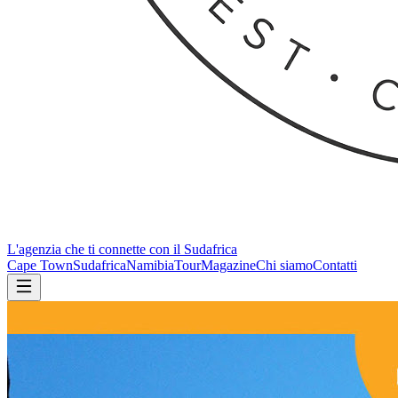
L'agenzia che ti connette con il Sudafrica
Cape Town
Sudafrica
Namibia
Tour
Magazine
Chi siamo
Contatti