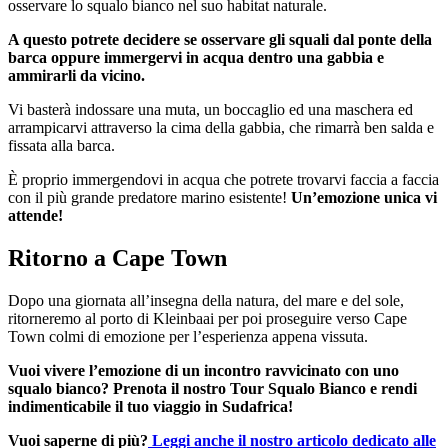
osservare lo squalo bianco nel suo habitat naturale.
A questo potrete decidere se osservare gli squali dal ponte della
barca oppure immergervi in acqua dentro una gabbia e
ammirarli da vicino.
Vi basterà
indossare una muta, un boccaglio ed una maschera ed
arrampicarvi attraverso la cima della gabbia, che rimarrà ben salda e
fissata alla barca.
È proprio immergendovi in acqua che potrete trovarvi faccia a faccia
con il più grande predatore marino esistente!
Un’emozione unica vi
attende!
Ritorno a Cape Town
Dopo una giornata all’insegna della natura, del mare e del sole,
ritorneremo al porto di Kleinbaai per poi proseguire verso Cape
Town colmi di emozione per l’esperienza appena vissuta.
Vuoi vivere l’emozione di un incontro ravvicinato con uno
squalo bianco? Prenota il nostro Tour Squalo Bianco e rendi
indimenticabile il tuo viaggio in Sudafrica!
Vuoi saperne di più?
Leggi anche il nostro articolo dedicato alle