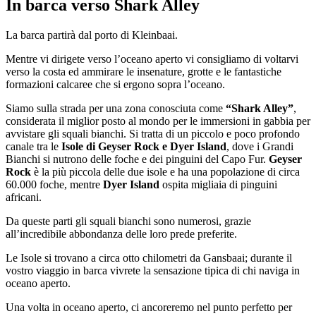
In barca verso Shark Alley
La barca partirà dal porto di Kleinbaai.
Mentre vi dirigete verso l’oceano aperto vi consigliamo di voltarvi
verso la costa ed ammirare le insenature, grotte e le fantastiche
formazioni calcaree che si ergono sopra l’oceano.
Siamo sulla strada per una zona conosciuta come
“Shark Alley”
,
considerata il miglior posto al mondo per le immersioni in gabbia per
avvistare gli squali bianchi. Si tratta di un piccolo e poco profondo
canale tra le
Isole di Geyser Rock e Dyer Island
, dove i Grandi
Bianchi si nutrono delle foche e dei pinguini del Capo Fur.
Geyser
Rock
è la più piccola delle due isole e ha una popolazione di circa
60.000 foche, mentre
Dyer Island
ospita migliaia di pinguini
africani.
Da queste parti gli squali bianchi sono numerosi, grazie
all’incredibile abbondanza delle loro prede preferite.
Le Isole si trovano a circa otto chilometri da Gansbaai; durante il
vostro viaggio in barca vivrete la sensazione tipica di chi naviga in
oceano aperto.
Una volta in oceano aperto, ci ancoreremo nel punto perfetto per