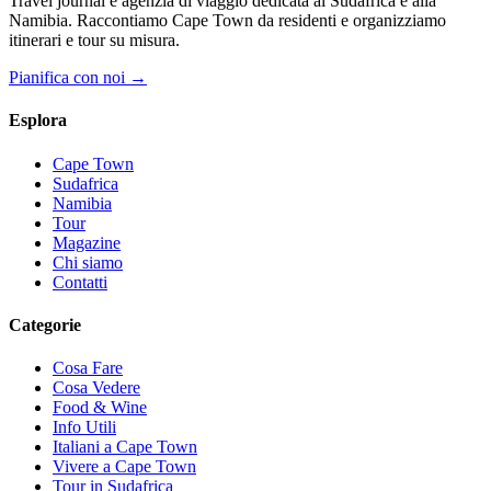
Travel journal e agenzia di viaggio dedicata al Sudafrica e alla
Namibia. Raccontiamo Cape Town da residenti e organizziamo
itinerari e tour su misura.
Pianifica con noi →
Esplora
Cape Town
Sudafrica
Namibia
Tour
Magazine
Chi siamo
Contatti
Categorie
Cosa Fare
Cosa Vedere
Food & Wine
Info Utili
Italiani a Cape Town
Vivere a Cape Town
Tour in Sudafrica