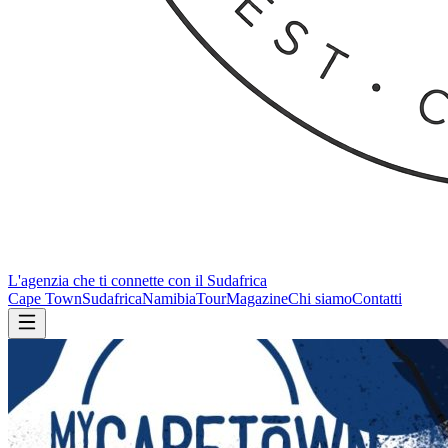
L'agenzia che ti connette con il Sudafrica
Cape Town
Sudafrica
Namibia
Tour
Magazine
Chi siamo
Contatti