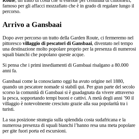
Route
, un tratto di costa che si estende per centinaia di chilometri,
famoso per gli affacci mozzafiato che è in grado di regalare lungo il
percorso.
Arrivo a Gansbaai
Dopo aver percorso un tratto della Garden Route, ci fermeremo nel
pittoresco
villaggio di pescatori di Gansbaai
, diventato nel tempo
una destinazione molto popolare proprio per la presenza di numerosi
squali bianchi che popolano queste acque.
Si pensa che i primi insediamenti di Gansbaai risalgano a 80.000
anni fa.
Gansbaai come la conosciamo oggi ha avuto origine nel 1880,
quando un pescatore nomade si stabilì qui. Per gran parte del secolo
scorso la comunità di Gansbaai si è guadagnata da vivere attraverso
la pesca, sopportando tempi buoni e cattivi. A metà degli anni ’90 il
villaggio è notevolmente cresciuto grazie alla sua popolarità tra i
turisti.
La sua posizione strategia sulla splendida costa sudafricana e la
numerosa presenza di squali bianchi l’hanno resa una meta popolare
per gite fuori porta ed escursioni.