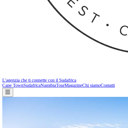
L'agenzia che ti connette con il Sudafrica
Cape Town
Sudafrica
Namibia
Tour
Magazine
Chi siamo
Contatti