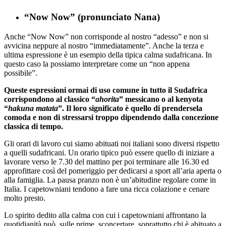
“Now Now” (pronunciato Nana)
Anche “Now Now” non corrisponde al nostro “adesso” e non si
avvicina neppure al nostro “immediatamente”. Anche la terza e
ultima espressione è un esempio della tipica calma sudafricana. In
questo caso la possiamo interpretare come un “non appena
possibile”.
Queste espressioni ormai di uso comune in tutto il Sudafrica
corrispondono al classico “
ahorita
” messicano o al kenyota
“
hakuna matata
”. Il loro significato è quello di prendersela
comoda e non di stressarsi troppo dipendendo dalla concezione
classica di tempo.
Gli orari di lavoro cui siamo abituati noi italiani sono diversi rispetto
a quelli sudafricani. Un orario tipico può essere quello di iniziare a
lavorare verso le 7.30 del mattino per poi terminare alle 16.30 ed
approfittare così del pomeriggio per dedicarsi a sport all’aria aperta o
alla famiglia. La pausa pranzo non è un’abitudine regolare come in
Italia. I capetowniani tendono a fare una ricca colazione e cenare
molto presto.
Lo spirito dedito alla calma con cui i capetowniani affrontano la
quotidianità può, sulle prime, sconcertare, soprattutto chi è abituato a