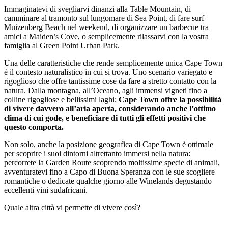
Immaginatevi di svegliarvi dinanzi alla Table Mountain, di
camminare al tramonto sul lungomare di Sea Point, di fare surf
Muizenberg Beach nel weekend, di organizzare un barbecue tra
amici a Maiden’s Cove, o semplicemente rilassarvi con la vostra
famiglia al Green Point Urban Park.
Una delle caratteristiche che rende semplicemente unica Cape Town
è il contesto naturalistico in cui si trova. Uno scenario variegato e
rigoglioso che offre tantissime cose da fare a stretto contatto con la
natura. Dalla montagna, all’Oceano, agli immensi vigneti fino a
colline rigogliose e bellissimi laghi;
Cape Town offre la possibilità
di vivere davvero all’aria aperta, considerando anche l’ottimo
clima di cui gode, e beneficiare di tutti gli effetti positivi che
questo comporta.
Non solo, anche la posizione geografica di Cape Town è ottimale
per scoprire i suoi dintorni altrettanto immersi nella natura:
percorrete la Garden Route scoprendo moltissime specie di animali,
avventuratevi fino a Capo di Buona Speranza con le sue scogliere
romantiche o dedicate qualche giorno alle Winelands degustando
eccellenti vini sudafricani.
Quale altra città vi permette di vivere così?