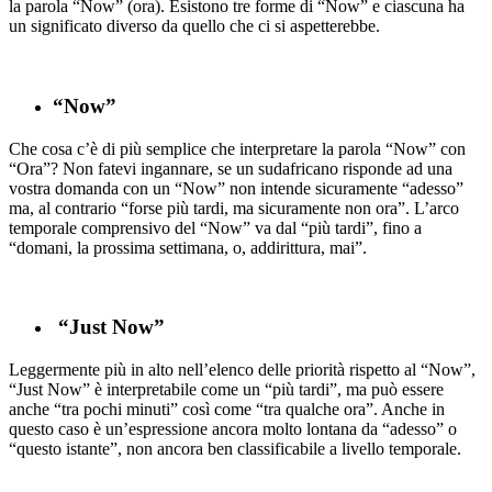
la parola “Now” (ora). Esistono tre forme di “Now” e ciascuna ha
un significato diverso da quello che ci si aspetterebbe.
“Now”
Che cosa c’è di più semplice che interpretare la parola “Now” con
“Ora”? Non fatevi ingannare, se un sudafricano risponde ad una
vostra domanda con un “Now” non intende sicuramente “adesso”
ma, al contrario “forse più tardi, ma sicuramente non ora”. L’arco
temporale comprensivo del “Now” va dal “più tardi”, fino a
“domani, la prossima settimana, o, addirittura, mai”.
“Just Now”
Leggermente più in alto nell’elenco delle priorità rispetto al “Now”,
“Just Now” è interpretabile come un “più tardi”, ma può essere
anche “tra pochi minuti” così come “tra qualche ora”. Anche in
questo caso è un’espressione ancora molto lontana da “adesso” o
“questo istante”, non ancora ben classificabile a livello temporale.