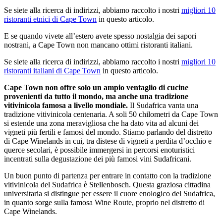
Se siete alla ricerca di indirizzi, abbiamo raccolto i nostri
migliori 10
ristoranti etnici di Cape Town
in questo articolo.
E se quando vivete all’estero avete spesso nostalgia dei sapori
nostrani, a Cape Town non mancano ottimi ristoranti italiani.
Se siete alla ricerca di indirizzi, abbiamo raccolto i nostri
migliori 10
ristoranti italiani di Cape Town
in questo articolo.
Cape Town non offre solo un ampio ventaglio di cucine
provenienti da tutto il mondo, ma anche una tradizione
vitivinicola famosa a livello mondiale.
Il Sudafrica vanta una
tradizione vitivinicola centenaria. A soli 50 chilometri da Cape Town
si estende una zona meravigliosa che ha dato vita ad alcuni dei
vigneti più fertili e famosi del mondo. Stiamo parlando del distretto
di Cape Winelands in cui, tra distese di vigneti a perdita d’occhio e
querce secolari, è possibile immergersi in percorsi enoturistici
incentrati sulla degustazione dei più famosi vini Sudafricani.
Un buon punto di partenza per entrare in contatto con la tradizione
vitivinicola del Sudafrica è Stellenbosch. Questa graziosa cittadina
universitaria si distingue per essere il cuore enologico del Sudafrica,
in quanto sorge sulla famosa Wine Route, proprio nel distretto di
Cape
Winelands.